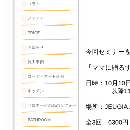
コラム
メディア
PRICE
お知らせ
今回セミナー
施工事例
「ママに贈るす
コーディネート事例
日時：10月1
以降11月、1
キッチン
場所：JEUG
サロネーゼの為のリフォー
ム
BATHROOM
全3回 6300