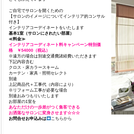
ご自宅でサロンを開くための
【サロンのイメージについてインテリア的コンサル
付き】
インテリアコーデイネートをいたします
基本1室（サロンにされたい部屋）
≪料金≫
インテリアコーディネート料キャンペーン特別価
格 ￥54000（税込）
※遠方の場合は別途交通費諸経費いただきます
下記内容含む
クロス・床カラースキーム
カーテン・家具・照明セレクト
別途
上記商品代＋工事代（内容により）
※リフォーム工事が必要な場合
別途おみつもりいたします
お部屋の1室を
あなただけの一歩差がつく集客できる
お洒落なサロンに変身させます☆☆☆
お問合せお申込みは
こちらから